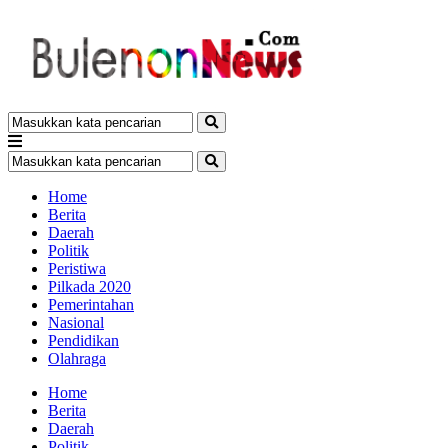
Home
Berita
Daerah
Politik
Peristiwa
Pilkada 2020
Pemerintahan
Nasional
Pendidikan
Olahraga
Home
Berita
Daerah
Politik