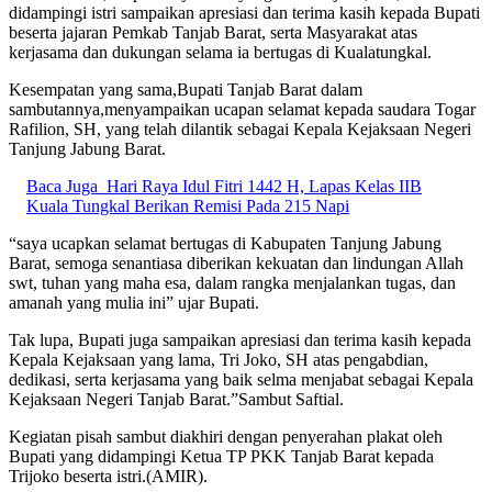
didampingi istri sampaikan apresiasi dan terima kasih kepada Bupati
beserta jajaran Pemkab Tanjab Barat, serta Masyarakat atas
kerjasama dan dukungan selama ia bertugas di Kualatungkal.
Kesempatan yang sama,Bupati Tanjab Barat dalam
sambutannya,menyampaikan ucapan selamat kepada saudara Togar
Rafilion, SH, yang telah dilantik sebagai Kepala Kejaksaan Negeri
Tanjung Jabung Barat.
Baca Juga
Hari Raya Idul Fitri 1442 H, Lapas Kelas IIB
Kuala Tungkal Berikan Remisi Pada 215 Napi
“saya ucapkan selamat bertugas di Kabupaten Tanjung Jabung
Barat, semoga senantiasa diberikan kekuatan dan lindungan Allah
swt, tuhan yang maha esa, dalam rangka menjalankan tugas, dan
amanah yang mulia ini” ujar Bupati.
Tak lupa, Bupati juga sampaikan apresiasi dan terima kasih kepada
Kepala Kejaksaan yang lama, Tri Joko, SH atas pengabdian,
dedikasi, serta kerjasama yang baik selma menjabat sebagai Kepala
Kejaksaan Negeri Tanjab Barat.”Sambut Saftial.
Kegiatan pisah sambut diakhiri dengan penyerahan plakat oleh
Bupati yang didampingi Ketua TP PKK Tanjab Barat kepada
Trijoko beserta istri.(AMIR).