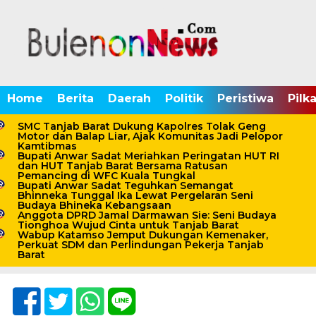
Home
Berita
Daerah
Politik
Peristiwa
Pilk
SMC Tanjab Barat Dukung Kapolres Tolak Geng
Motor dan Balap Liar, Ajak Komunitas Jadi Pelopor
Kamtibmas
Bupati Anwar Sadat Meriahkan Peringatan HUT RI
Home /
Pemerintahan
dan HUT Tanjab Barat Bersama Ratusan
Pemancing di WFC Kuala Tungkal
Rabu, 4 Juni 2025 - 18:59 WIB
Bupati Anwar Sadat Teguhkan Semangat
Bhinneka Tunggal Ika Lewat Pergelaran Seni
Wabup Katamso Hadiri
Budaya Bhineka Kebangsaan
Anggota DPRD Jamal Darmawan Sie: Seni Budaya
Acara Forum Human
Tionghoa Wujud Cinta untuk Tanjab Barat
Wabup Katamso Jemput Dukungan Kemenaker,
Perkuat SDM dan Perlindungan Pekerja Tanjab
Capital Summit 2025
Barat