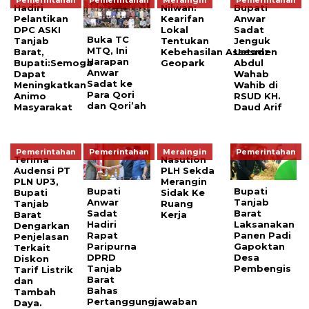
Pemerintahan
Pemerintahan
Meraingin
Pemerintahan
Hadiri
Nilwan:
Bupati
Pelantikan
Kearifan
Anwar
DPC ASKI
Lokal
Sadat
Buka TC
Tanjab
Tentukan
Jenguk
MTQ, Ini
Barat,
Kebehasilan Assesmen
Ustadz
Harapan
Bupati:Semoga
Geopark
Abdul
Anwar
Dapat
Wahab
Sadat ke
Meningkatkan
Wahib di
Para Qori
Animo
RSUD KH.
dan Qori’ah
Masyarakat
Daud Arif
Pemerintahan
Pemerintahan
Meraingin
Pemerintahan
Terima
Nasution
Audensi PT
PLH Sekda
PLN UP3,
Merangin
Bupati
Bupati
Bupati
Sidak Ke
Anwar
Tanjab
Tanjab
Ruang
Sadat
Barat
Barat
Kerja
Hadiri
Laksanakan
Dengarkan
Rapat
Panen Padi
Penjelasan
Paripurna
Gapoktan
Terkait
DPRD
Desa
Diskon
Tanjab
Pembengis
Tarif Listrik
Barat
dan
Bahas
Tambah
Pertanggungjawaban
Daya.