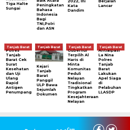
Baik Acara
2022, Ini
Berjalan
Tiga Halte
Peningkatan
Kata
Lancar
Sungai
Bahasa
Dandim
Indonesia
Bagi
TNI,Polri
dan ASN
Tanjab Barat
Tanjab Barat
Tanjab Barat
Tanjab Barat
Polres
Gubernur
Antiaipasi
Tanjab
Terpilih Al
La Nina
Barat Cek
Haris di
Polres
Surat
Minta
Tanjab
Kejari
Kesehatan
Komunitas
Barat
Tanjab
dan Uji
Peduli
Lakukan
Barat
Ulang
Nelayan
Apel Siaga
Panggil
Rapid
Tradisional
di
ULP Bawa
Antigen
Tingkatkan
Pelabuhan
Sejumlah
Penumpang
Program
LLASDP
Dokumen
Kesejahteraan
Nelayan