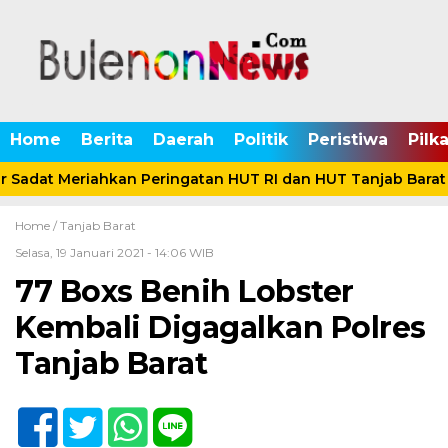
Home
Berita
Daerah
Politik
Peristiwa
Pilk
 Sadat Meriahkan Peringatan HUT RI dan HUT Tanjab Barat
Home /
Tanjab Barat
Selasa, 19 Januari 2021 - 14:06 WIB
77 Boxs Benih Lobster
Kembali Digagalkan Polres
Tanjab Barat