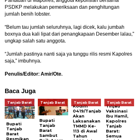
Pantauan di Mapolres, anggota kepolisian bersama
PSDKP melakukan pemeriksaan dan penghitungan
jumlah benih lobster.
“Belum tau jumlah seluruhnya, lagi dicek, kalu jumbah
boxnya dua kali lipat dari penangkapaan Desember lalau,”
ungkap salah satu anggota.
“Jumlah pastinya nanti saja ya tunggu rilis resmi Kapolres
saja,” imbuhnya.
Penulis/Editor: Amir/Ote.
Baca Juga
Tanjab Barat
Tanjab Barat
Tanjab Barat
Tanjab Barat
Kodim
Tinjau
0419/Tanjab
Vaksinasi
Akan
Ibu Hamil,
Bupati
Laksanakan
Kapolres
Bupati
Tanjab
TMMD Ke-
Tanjab
Tanjab
Barat
113 di Awal
Barat:
Barat
Sambut
Tahun
Semua
Resmikan