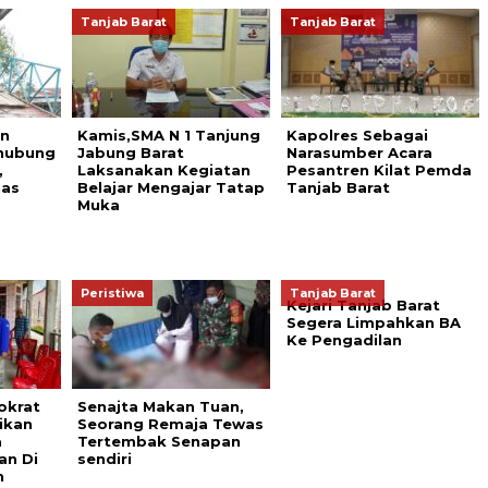
Tanjab Barat
Tanjab Barat
an
Kamis,SMA N 1 Tanjung
Kapolres Sebagai
hubung
Jabung Barat
Narasumber Acara
,
Laksanakan Kegiatan
Pesantren Kilat Pemda
nas
Belajar Mengajar Tatap
Tanjab Barat
Muka
Peristiwa
Tanjab Barat
Kejari Tanjab Barat
Segera Limpahkan BA
Ke Pengadilan
okrat
Senajta Makan Tuan,
ikan
Seorang Remaja Tewas
a
Tertembak Senapan
an Di
sendiri
n