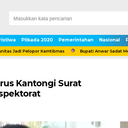
ristiwa
Pilkada 2020
Pemerintahan
Nasional
Jadi Pelopor Kamtibmas
Bupati Anwar Sadat Meriahka
us Kantongi Surat
spektorat