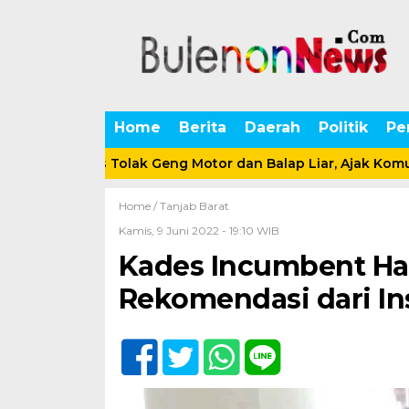
Home
Berita
Daerah
Politik
Pe
Kapolres Tolak Geng Motor dan Balap Liar, Ajak Komunitas 
Home /
Tanjab Barat
Kamis, 9 Juni 2022 - 19:10 WIB
Kades Incumbent Har
Rekomendasi dari In