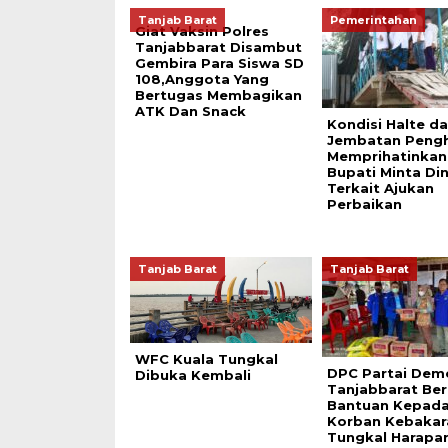
Tanjab Barat
Pemerintahan
Giat Vaksin Polres
Tanjabbarat Disambut
Gembira Para Siswa SD
108,Anggota Yang
Bertugas Membagikan
ATK Dan Snack
Kondisi Halte d
Jembatan Peng
Memprihatinkan
Bupati Minta Di
Terkait Ajukan
Perbaikan
Tanjab Barat
Tanjab Barat
WFC Kuala Tungkal
DPC Partai Dem
Dibuka Kembali
Tanjabbarat Ber
Bantuan Kepad
Korban Kebakar
Tungkal Harapa