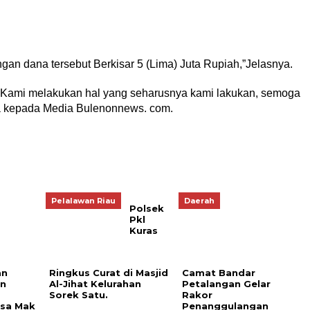
gan dana tersebut Berkisar 5 (Lima) Juta Rupiah,”Jelasnya.
“Kami melakukan hal yang seharusnya kami lakukan, semoga
nya kepada Media Bulenonnews. com.
Pelalawan Riau
Daerah
Polsek
Pkl
Kuras
an
Ringkus Curat di Masjid
Camat Bandar
an
Al-Jihat Kelurahan
Petalangan Gelar
Sorek Satu.
Rakor
esa Mak
Penanggulangan