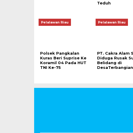
Teduh
Pelalawan Riau
Pelalawan Riau
Polsek Pangkalan
PT. Cakra Alam S
Kuras Beri Suprise Ke
Diduga Rusak S
Koramil 04 Pada HUT
Belidang di
TNI Ke-75
DesaTerbangia