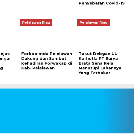
Penyebaran Covid-19
Pelalawan Riau
Pelalawan Riau
ejati
Forkopimda Pelelawan
Takut Debgan UU
ungai
Dukung dan Sambut
Karhutla PT.Surya
Kehadiran Forwakap di
Brata Sena Rela
ng
Kab. Pelelawan
Menutupi Lahannya
Yang Terbakar