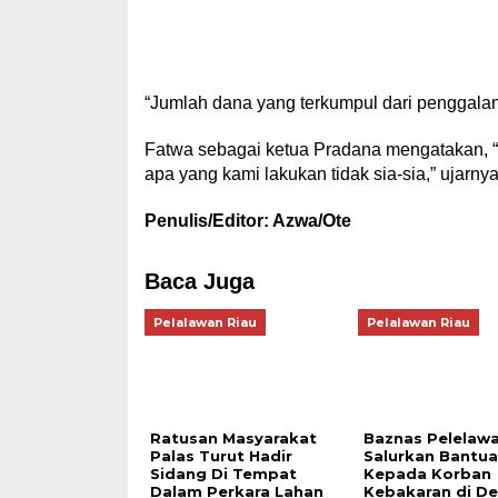
“Jumlah dana yang terkumpul dari penggalan
Fatwa sebagai ketua Pradana mengatakan, 
apa yang kami lakukan tidak sia-sia,” ujar
Penulis/Editor: Azwa/Ote
Baca Juga
Pelalawan Riau
Pelalawan Riau
Ratusan Masyarakat
Baznas Pelelaw
Palas Turut Hadir
Salurkan Bantu
Sidang Di Tempat
Kepada Korban
Dalam Perkara Lahan
Kebakaran di D