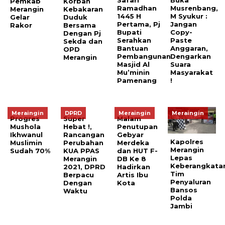
Safari
Buka
Pemkab
Korban
Ramadhan
Musrenbang,
Merangin
Kebakaran
1445 H
M Syukur :
Gelar
Duduk
Pertama, Pj
Jangan
Rakor
Bersama
Bupati
Copy-
Dengan Pj
Serahkan
Paste
Sekda dan
Bantuan
Anggaran,
OPD
Pembangunan
Dengarkan
Merangin
Masjid Al
Suara
Mu’minin
Masyarakat
Pamenang
!
Meraingin
DPRD
Meraingin
Meraingin
Progres
Super
Malam
Mushola
Hebat !,
Penutupan
Ikhwanul
Rancangan
Gebyar
Kapolres
Muslimin
Perubahan
Merdeka
Merangin
Sudah 70%
KUA PPAS
dan HUT F-
Lepas
Merangin
DB Ke 8
Keberangkata
2021, DPRD
Hadirkan
Tim
Berpacu
Artis Ibu
Penyaluran
Dengan
Kota
Bansos
Waktu
Polda
Jambi