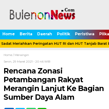
Home
Berita
Daerah
Politik
Peristiwa
Pilk
Sadat Meriahkan Peringatan HUT RI dan HUT Tanjab Barat 
Home /
Meraingin
Senin, 29 Maret 2021 - 20:46 WIB
Rencana Zonasi
Petambangan Rakyat
Merangin Lanjut Ke Bagian
Sumber Daya Alam