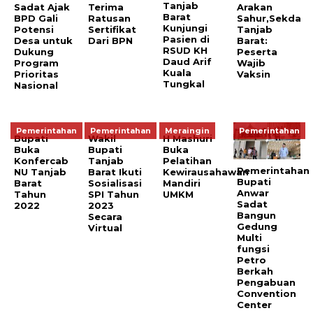
Tanjab
Sadat Ajak
Terima
Arakan
Barat
BPD Gali
Ratusan
Sahur,Sekda
Kunjungi
Potensi
Sertifikat
Tanjab
Pasien di
Desa untuk
Dari BPN
Barat:
RSUD KH
Dukung
Peserta
Daud Arif
Program
Wajib
Kuala
Prioritas
Vaksin
Tungkal
Nasional
Pemerintahan
Pemerintahan
Meraingin
Pemerintahan
Bupati
Wakil
H Mashuri
Buka
Bupati
Buka
Konfercab
Tanjab
Pelatihan
Pemerintahan
NU Tanjab
Barat Ikuti
Kewirausahawan
Bupati
Barat
Sosialisasi
Mandiri
Anwar
Tahun
SPI Tahun
UMKM
Sadat
2022
2023
Bangun
Secara
Gedung
Virtual
Multi
fungsi
Petro
Berkah
Pengabuan
Convention
Center