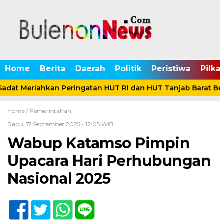
Home
Berita
Daerah
Politik
Peristiwa
Pilk
adat Meriahkan Peringatan HUT RI dan HUT Tanjab Barat B
Home /
Pemerintahan
Rabu, 17 September 2025 - 12:05 WIB
Wabup Katamso Pimpin
Upacara Hari Perhubungan
Nasional 2025