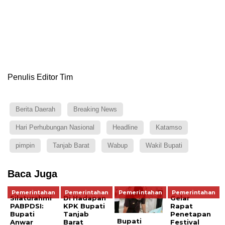
Penulis Editor Tim
Berita Daerah
Breaking News
Hari Perhubungan Nasional
Headline
Katamso
pimpin
Tanjab Barat
Wabup
Wakil Bupati
Baca Juga
Pemerintahan
Pemerintahan
Pemerintahan
Pemerintahan
Silaturahmi
Di Hadapan
Gelar
PABPDSI:
KPK Bupati
Rapat
Bupati
Tanjab
Penetapan
Bupati
Anwar
Barat
Festival