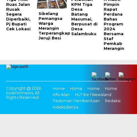
Ruas Jalan
KPM Tiga
Pimpin
Rusak
Desa
Rapat
Sibelang
Segera
Batang
Perdana
Pemangsa
Diperbaiki,
Masumai,
Bahas
Warga
Pj Bupati
Berpusat di
Program
Merangin
Cek Lokasi
Desa
2024
Terperangkap
Salambuku
Bersama
Jeruji Besi
Staf
Pemkab
Merangin
Copyright @ 2026
Home
Home
Home
Home
bulenonnews, All
Info Iklan
HUT Ke 1 Newsland
Rights Reserved
Pedoman Pemberitaan
Redaksi
Indeks Berita