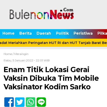
Home
Berita
Daerah
Politik
Peristiwa
Pilk
dat Meriahkan Peringatan HUT RI dan HUT Tanjab Barat Be
Home /
Meraingin
Rabu, 5 Januari 2022 - 22:01 WIB
Enam Titik Lokasi Gerai
Vaksin Dibuka Tim Mobile
Vaksinator Kodim Sarko