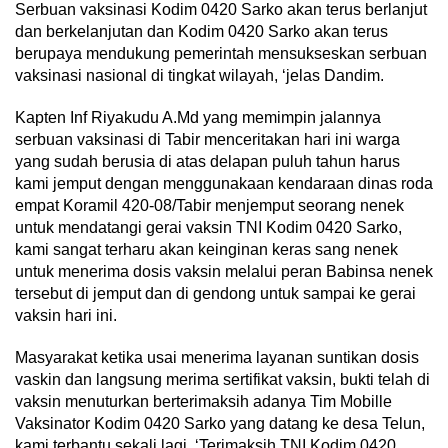
Serbuan vaksinasi Kodim 0420 Sarko akan terus berlanjut
dan berkelanjutan dan Kodim 0420 Sarko akan terus
berupaya mendukung pemerintah mensukseskan serbuan
vaksinasi nasional di tingkat wilayah, ‘jelas Dandim.
Kapten Inf Riyakudu A.Md yang memimpin jalannya
serbuan vaksinasi di Tabir menceritakan hari ini warga
yang sudah berusia di atas delapan puluh tahun harus
kami jemput dengan menggunakaan kendaraan dinas roda
empat Koramil 420-08/Tabir menjemput seorang nenek
untuk mendatangi gerai vaksin TNI Kodim 0420 Sarko,
kami sangat terharu akan keinginan keras sang nenek
untuk menerima dosis vaksin melalui peran Babinsa nenek
tersebut di jemput dan di gendong untuk sampai ke gerai
vaksin hari ini.
Masyarakat ketika usai menerima layanan suntikan dosis
vaskin dan langsung merima sertifikat vaksin, bukti telah di
vaksin menuturkan berterimaksih adanya Tim Mobille
Vaksinator Kodim 0420 Sarko yang datang ke desa Telun,
kami terbantu sekali lagi. ‘Terimaksih TNI Kodim 0420