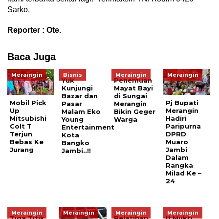
Sarko.
Reporter : Ote.
Baca Juga
Meraingin
Bisnis
Meraingin
Meraingin
Yuk
Penemuan
Kunjungi
Mayat Bayi
Bazar dan
di Sungai
Mobil Pick
Pj Bupati
Pasar
Merangin
Up
Merangin
Malam Eko
Bikin Geger
Mitsubishi
Hadiri
Young
Warga
Colt T
Paripurna
Entertainment
Terjun
DPRD
Kota
Bebas Ke
Muaro
Bangko
Jurang
Jambi
Jambi..!!
Dalam
Rangka
Milad Ke –
24
Meraingin
Meraingin
Meraingin
Meraingin
Tiga Titik
Pelatihan
H Mukti