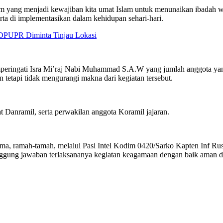
m yang menjadi kewajiban kita umat Islam untuk menunaikan ibadah waj
erta di implementasikan dalam kehidupan sehari-hari.
 DPUPR Diminta Tinjau Lokasi
peringati Isra Mi’raj Nabi Muhammad S.A.W yang jumlah anggota yang 
 tetapi tidak mengurangi makna dari kegiatan tersebut.
at Danramil, serta perwakilan anggota Koramil jajaran.
ama, ramah-tamah, melalui Pasi Intel Kodim 0420/Sarko Kapten Inf Ru
ggung jawaban terlaksananya kegiatan keagamaan dengan baik aman dan