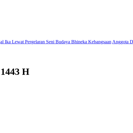
ergelaran Seni Budaya Bhineka Kebangsaan
Anggota DPRD Jamal Dar
 1443 H