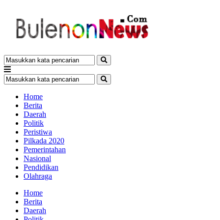
Home
Berita
Daerah
Politik
Peristiwa
Pilkada 2020
Pemerintahan
Nasional
Pendidikan
Olahraga
Home
Berita
Daerah
Politik