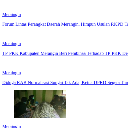
Meraingin
Forum Lintas Perangkat Daerah Merangin, Himpun Usulan RKPD T
Meraingin
TP-PKK Kabupaten Merangin Beri Pembinaa Terhadap TP-PKK Des
Meraingin
Diduga RAB Normalisasi Sungai Tak Ada, Ketua DPRD Segera Tur
Meraingin