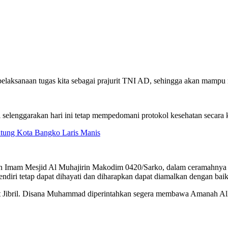
elaksanaan tugas kita sebagai prajurit TNI AD, sehingga akan mamp
elenggarakan hari ini tetap mempedomani protokol kesehatan secara k
ntung Kota Bangko Laris Manis
 Imam Mesjid Al Muhajirin Makodim 0420/Sarko, dalam ceramahnya me
sendiri tetap dapat dihayati dan diharapkan dapat diamalkan dengan bai
kat Jibril. Disana Muhammad diperintahkan segera membawa Amanah A