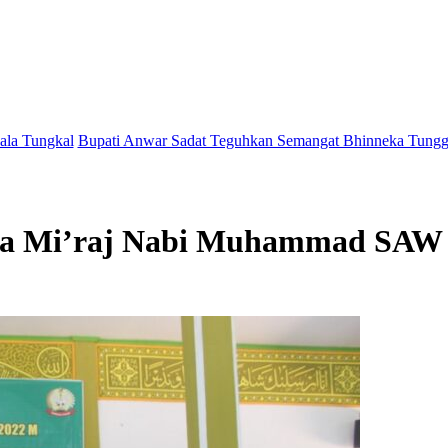
pati Anwar Sadat Teguhkan Semangat Bhinneka Tunggal Ika Lewat P
sra Mi’raj Nabi Muhammad SAW