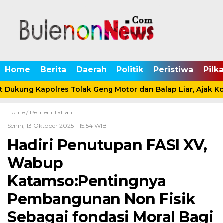
Home
Berita
Daerah
Politik
Peristiwa
Pilk
Dukung Kapolres Tolak Geng Motor dan Balap Liar, Ajak Ko
Home /
Pemerintahan
Senin, 13 Oktober 2025 - 15:54 WIB
Hadiri Penutupan FASI XV,
Wabup
Katamso:Pentingnya
Pembangunan Non Fisik
Sebagai fondasi Moral Bagi