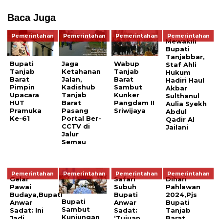
Baca Juga
Pemerintahan
Pemerintahan
Pemerintahan
Pemerintahan
Mewakili
Bupati
Tanjabbar,
Bupati
Jaga
Wabup
Staf Ahli
Tanjab
Ketahanan
Tanjab
Hukum
Barat
Jalan,
Barat
Hadiri Haul
Pimpin
Kadishub
Sambut
Akbar
Upacara
Tanjab
Kunker
Sulthanul
HUT
Barat
Pangdam II
Aulia Syekh
Pramuka
Pasang
Sriwijaya
Abdul
Ke-61
Portal Ber-
Qadir Al
CCTV di
Jailani
Jalur
Semau
Pemerintahan
Pemerintahan
Pemerintahan
Pemerintahan
Gelar
Safari
Dihari
Pawai
Subuh
Pahlawan
Budaya,Bupati
Bupati
2024,Pjs
Bupati
Anwar
Anwar
Bupati
Sambut
Sadat: Ini
Sadat:
Tanjab
Kunjungan
Jadi
‘Tujuan
Barat