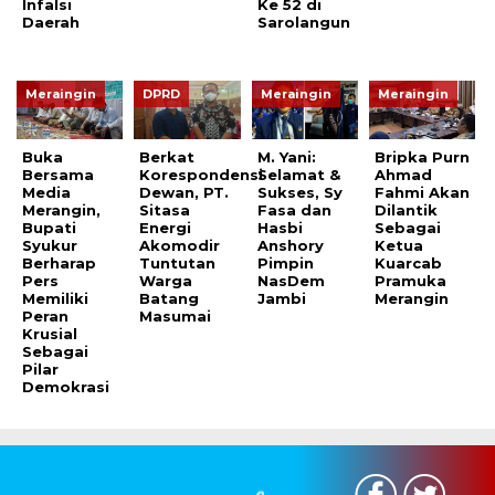
Infalsi
Ke 52 di
Daerah
Sarolangun
Meraingin
DPRD
Meraingin
Meraingin
Buka
Berkat
M. Yani:
Bripka Purn
Bersama
Korespondensi
Selamat &
Ahmad
Media
Dewan, PT.
Sukses, Sy
Fahmi Akan
Merangin,
Sitasa
Fasa dan
Dilantik
Bupati
Energi
Hasbi
Sebagai
Syukur
Akomodir
Anshory
Ketua
Berharap
Tuntutan
Pimpin
Kuarcab
Pers
Warga
NasDem
Pramuka
Memiliki
Batang
Jambi
Merangin
Peran
Masumai
Krusial
Sebagai
Pilar
Demokrasi