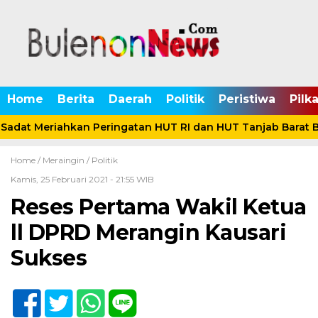
Home
Berita
Daerah
Politik
Peristiwa
Pilk
adat Meriahkan Peringatan HUT RI dan HUT Tanjab Barat B
Home /
Meraingin
/
Politik
Kamis, 25 Februari 2021 - 21:55 WIB
Reses Pertama Wakil Ketua
ll DPRD Merangin Kausari
Sukses