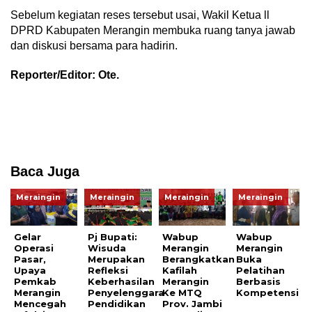
Sebelum kegiatan reses tersebut usai, Wakil Ketua ll
DPRD Kabupaten Merangin membuka ruang tanya jawab
dan diskusi bersama para hadirin.
Reporter/Editor: Ote.
Baca Juga
Meraingin
Meraingin
Meraingin
Meraingin
Gelar
Pj Bupati:
Wabup
Wabup
Operasi
Wisuda
Merangin
Merangin
Pasar,
Merupakan
Berangkatkan
Buka
Upaya
Refleksi
Kafilah
Pelatihan
Pemkab
Keberhasilan
Merangin
Berbasis
Merangin
Penyelenggara
Ke MTQ
Kompetensi
Mencegah
Pendidikan
Prov. Jambi