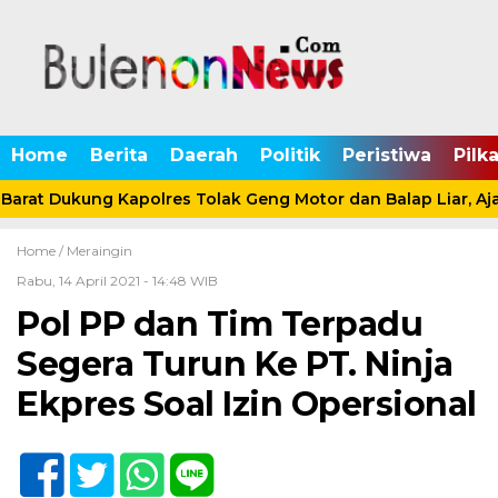
Home
Berita
Daerah
Politik
Peristiwa
Pilk
arat Dukung Kapolres Tolak Geng Motor dan Balap Liar, Aj
Home /
Meraingin
Rabu, 14 April 2021 - 14:48 WIB
Pol PP dan Tim Terpadu
Segera Turun Ke PT. Ninja
Ekpres Soal Izin Opersional