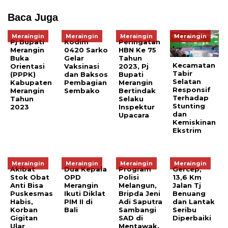
Baca Juga
Meraingin
Meraingin
Meraingin
Meraingin
Pj Bupati
Kodim
Peringatan
Merangin
0420 Sarko
HBN Ke 75
Buka
Gelar
Tahun
Kecamatan
Orientasi
Vaksinasi
2023, Pj
Tabir
(PPPK)
dan Baksos
Bupati
Selatan
Kabupaten
Pembagian
Merangin
Responsif
Merangin
Sembako
Bertindak
Terhadap
Tahun
Selaku
Stunting
2023
Inspektur
dan
Upacara
Kemiskinan
Ekstrim
Meraingin
Meraingin
Meraingin
Meraingin
Akibat
Dua Kepala
Program
Gercep,
Stok Obat
OPD
Polisi
13,6 Km
Anti Bisa
Merangin
Melangun,
Jalan Tj
Puskesmas
Ikuti Diklat
Bripda Jeni
Benuang
Habis,
PIM II di
Adi Saputra
dan Lantak
Korban
Bali
Sambangi
Seribu
Gigitan
SAD di
Diperbaiki
Ular
Mentawak.