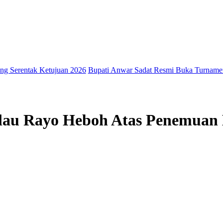
ak Ketujuan 2026
Bupati Anwar Sadat Resmi Buka Turnamen Voli Anta
u Rayo Heboh Atas Penemuan 