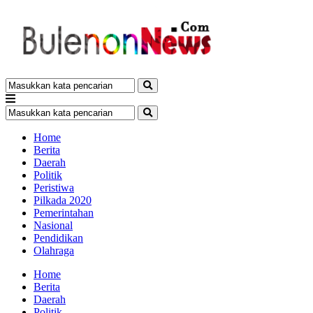
Home
Berita
Daerah
Politik
Peristiwa
Pilkada 2020
Pemerintahan
Nasional
Pendidikan
Olahraga
Home
Berita
Daerah
Politik