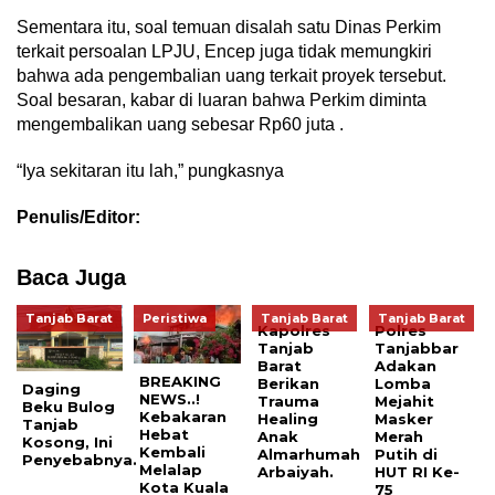
Sementara itu, soal temuan disalah satu Dinas Perkim
terkait persoalan LPJU, Encep juga tidak memungkiri
bahwa ada pengembalian uang terkait proyek tersebut.
Soal besaran, kabar di luaran bahwa Perkim diminta
mengembalikan uang sebesar Rp60 juta .
“Iya sekitaran itu lah,” pungkasnya
Penulis/Editor:
Baca Juga
Tanjab Barat
Peristiwa
Tanjab Barat
Tanjab Barat
Kapolres
Polres
Tanjab
Tanjabbar
Barat
Adakan
BREAKING
Berikan
Lomba
Daging
NEWS..!
Trauma
Mejahit
Beku Bulog
Kebakaran
Healing
Masker
Tanjab
Hebat
Anak
Merah
Kosong, Ini
Kembali
Almarhumah
Putih di
Penyebabnya.
Melalap
Arbaiyah.
HUT RI Ke-
Kota Kuala
75