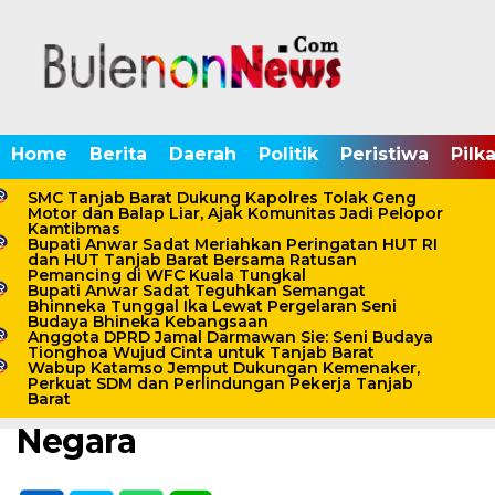
Home
Berita
Daerah
Politik
Peristiwa
Pilk
SMC Tanjab Barat Dukung Kapolres Tolak Geng
Motor dan Balap Liar, Ajak Komunitas Jadi Pelopor
Kamtibmas
Bupati Anwar Sadat Meriahkan Peringatan HUT RI
Home /
Tanjab Barat
dan HUT Tanjab Barat Bersama Ratusan
Pemancing di WFC Kuala Tungkal
Senin, 10 Agustus 2020 - 11:40 WIB
Bupati Anwar Sadat Teguhkan Semangat
Bhinneka Tunggal Ika Lewat Pergelaran Seni
Hasil Temuan BPK,
Budaya Bhineka Kebangsaan
Anggota DPRD Jamal Darmawan Sie: Seni Budaya
Sejumlah OPD Tanjabar
Tionghoa Wujud Cinta untuk Tanjab Barat
Wabup Katamso Jemput Dukungan Kemenaker,
Perkuat SDM dan Perlindungan Pekerja Tanjab
Diminta Kembalikan Uang
Barat
Negara