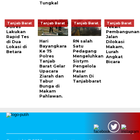
Tungkal
Tanjab Barat
Tanjab Barat
Tanjab Barat
Tanjab Barat
Polres
Tekait
Lakukan
Pembangunan
Rapid Tes
Jalan
Hari
RN salah
di Dua
Dilokasi
Bayangkara
Satu
Lokasi di
Makam,
Ke 75
Pedagang
Betara
Lurah
Polres
Mengeluhkan
Angkat
Tanjab
Sistym
Bicara
Barat Gelar
Pengelola
Upacara
Pasar
Ziarah dan
Malam Di
Tabur
Tanjabbarat
Bunga di
Makam
Pahlawan.