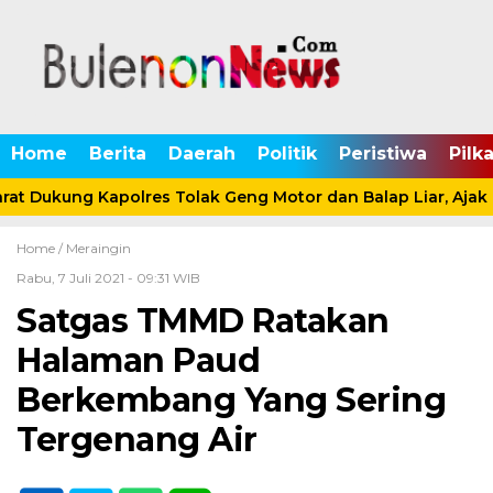
Home
Berita
Daerah
Politik
Peristiwa
Pilk
at Dukung Kapolres Tolak Geng Motor dan Balap Liar, Ajak
Home /
Meraingin
Rabu, 7 Juli 2021 - 09:31 WIB
Satgas TMMD Ratakan
Halaman Paud
Berkembang Yang Sering
Tergenang Air