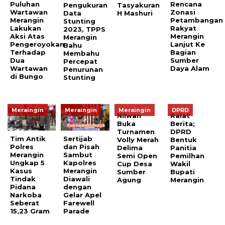
Puluhan
Rencana
Pengukuran
Tasyakuran
Wartawan
Zonasi
Data
H Mashuri
Merangin
Petambangan
Stunting
Lakukan
Rakyat
2023, TPPS
Aksi Atas
Merangin
Merangin
Pengeroyokan
Lanjut Ke
Bahu
Terhadap
Bagian
Membahu
Dua
Sumber
Percepat
Wartawan
Daya Alam
Penurunan
di Bungo
Stunting
Meraingin
Meraingin
Meraingin
DPRD
Nilwan
Ralat
Buka
Berita;
Turnamen
DPRD
Tim Antik
Sertijab
Volly Merah
Bentuk
Polres
dan Pisah
Delima
Panitia
Merangin
Sambut
Semi Open
Pemilhan
Ungkap 5
Kapolres
Cup Desa
Wakil
Kasus
Merangin
Sumber
Bupati
Tindak
Diawali
Agung
Merangin
Pidana
dengan
Narkoba
Gelar Apel
Seberat
Farewell
15,23 Gram
Parade