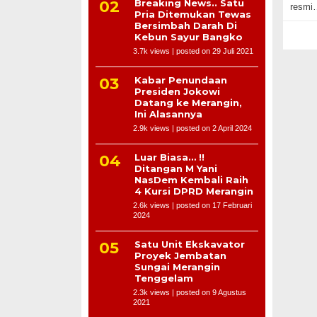
Breaking News.. Satu
resmi
Pria Ditemukan Tewas
Bersimbah Darah Di
Kebun Sayur Bangko
3.7k views
|
posted on 29 Juli 2021
Kabar Penundaan
Presiden Jokowi
Datang ke Merangin,
Ini Alasannya
2.9k views
|
posted on 2 April 2024
Luar Biasa… !!
Ditangan M Yani
NasDem Kembali Raih
4 Kursi DPRD Merangin
2.6k views
|
posted on 17 Februari
2024
Satu Unit Ekskavator
Proyek Jembatan
Sungai Merangin
Tenggelam
2.3k views
|
posted on 9 Agustus
2021