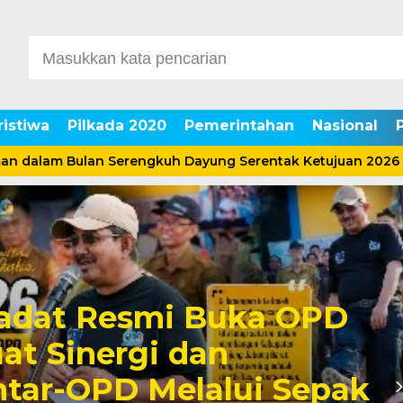
ristiwa
Pilkada 2020
Pemerintahan
Nasional
lam Bulan Serengkuh Dayung Serentak Ketujuan 2026
Sadat Resmi Buka OPD
at Sinergi dan
tar-OPD Melalui Sepak