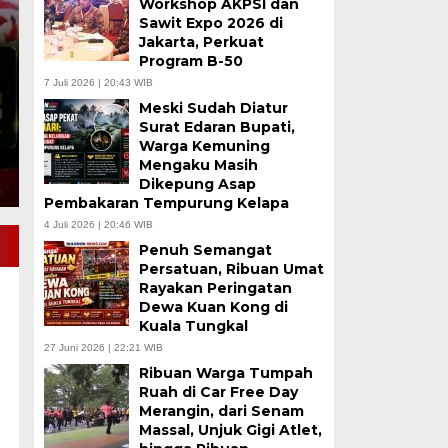
Workshop AKPSI dan
Barat
Sawit Expo 2026 di
Jakarta, Perkuat
Program B-50
Kamis, 30 Jul 2026 - 13:26 WIB
7 Juli 2026 | 20:43 WIB
TANJABBARAT, BULENON NEWS COM – Teka-teki pe
Meski Sudah Diatur
Kabupaten Tanjung Jabung Barat akhirnya terjawab
Surat Edaran Bupati,
Warga Kemuning
Mengaku Masih
Dikepung Asap
Pembakaran Tempurung Kelapa
4 Juli 2026 | 20:46 WIB
Penuh Semangat
Persatuan, Ribuan Umat
Rayakan Peringatan
Dewa Kuan Kong di
Kuala Tungkal
27 Juni 2026 | 22:21 WIB
Ribuan Warga Tumpah
Ruah di Car Free Day
Merangin, dari Senam
Massal, Unjuk Gigi Atlet,