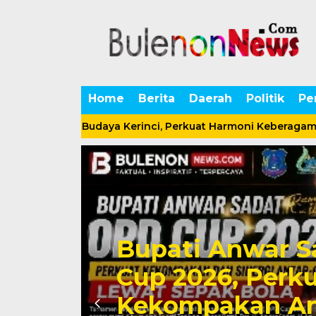
Home
Berita
Daerah
Politik
Pe
lam Seni Budaya Kerinci, Perkuat Harmoni Keberagaman da
Bupati Anwar 
Cup 2026, Perku
et
Kekompakan An