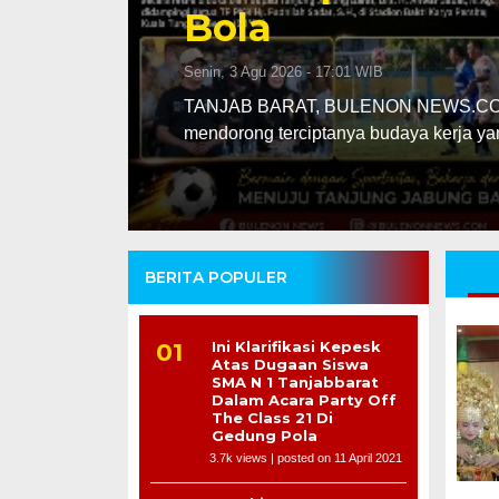
Bola
Senin, 3 Agu 2026 - 17:01 WIB
abung
TANJAB BARAT, BULENON NEWS.COM – 
mendorong terciptanya budaya kerja y
BERITA POPULER
Ini Klarifikasi Kepesk
Atas Dugaan Siswa
SMA N 1 Tanjabbarat
Dalam Acara Party Off
The Class 21 Di
Gedung Pola
3.7k views
|
posted on 11 April 2021