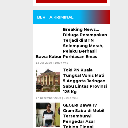
BERITA KRIMINAL
Breaking News…
Diduga Perampokan
Terjadi di BTN
Selempang Merah,
Pelaku Berhasil
Bawa Kabur Perhiasan Emas
14 Juli 2026 | 10:07 WIB
Tok! PN Kuala
Tungkal Vonis Mati
5 Anggota Jaringan
Sabu Lintas Provinsi
125 Kg
17 Desember 2025 | 21:16 WIB
GEGER! Bawa 17
Gram Sabu di Mobil
Tersembunyi,
Pengedar Asal
Tebing Tinggi