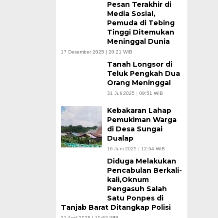
Pesan Terakhir di
Media Sosial,
Pemuda di Tebing
Tinggi Ditemukan
Meninggal Dunia
17 Desember 2025 | 20:21 WIB
Tanah Longsor di
Teluk Pengkah Dua
Orang Meninggal
31 Juli 2025 | 09:51 WIB
Kebakaran Lahap
Pemukiman Warga
di Desa Sungai
Dualap
16 Juni 2025 | 12:54 WIB
Diduga Melakukan
Pencabulan Berkali-
kali,Oknum
Pengasuh Salah
Satu Ponpes di
Tanjab Barat Ditangkap Polisi
21 April 2025 | 10:52 WIB