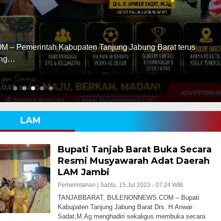
Pemerintah Kabupaten Tanjung Jabung Barat terus
ang…
LAM
Bupati Tanjab Barat Buka Secara
Resmi Musyawarah Adat Daerah
LAM Jambi
Pemerintahan |
Sabtu, 15 Jul 2023 - 07:24 WIB
TANJABBARAT, BULENONNEWS.COM – Bupati
Kabupaten Tanjung Jabung Barat Drs. H.Anwar
Sadat,M.Ag menghadiri sekaligus membuka secara