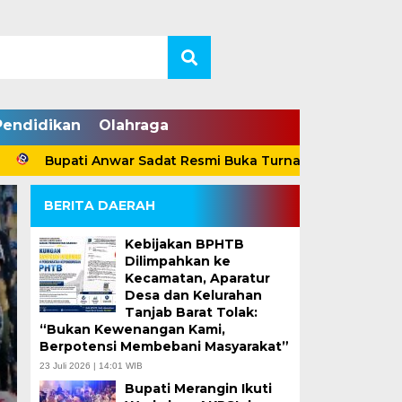
Pendidikan
Olahraga
Bupati Anwar Sadat Resmi Buka Turnamen Voli Antar-Klub Ta
BERITA DAERAH
Kebijakan BPHTB
Dilimpahkan ke
Kecamatan, Aparatur
Desa dan Kelurahan
Tanjab Barat Tolak:
“Bukan Kewenangan Kami,
Bupati Anwar Sadat 
Berpotensi Membebani Masyarakat”
23 Juli 2026 | 14:01 WIB
Indriana Jadi Plt S
Bupati Merangin Ikuti