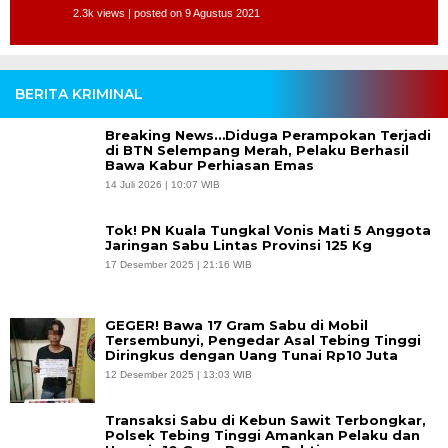
2.3k views
|
posted on 9 Agustus 2021
BERITA KRIMINAL
Breaking News…Diduga Perampokan Terjadi
di BTN Selempang Merah, Pelaku Berhasil
Bawa Kabur Perhiasan Emas
14 Juli 2026 | 10:07 WIB
Tok! PN Kuala Tungkal Vonis Mati 5 Anggota
Jaringan Sabu Lintas Provinsi 125 Kg
17 Desember 2025 | 21:16 WIB
GEGER! Bawa 17 Gram Sabu di Mobil
Tersembunyi, Pengedar Asal Tebing Tinggi
Diringkus dengan Uang Tunai Rp10 Juta
12 Desember 2025 | 13:03 WIB
Transaksi Sabu di Kebun Sawit Terbongkar,
Polsek Tebing Tinggi Amankan Pelaku dan