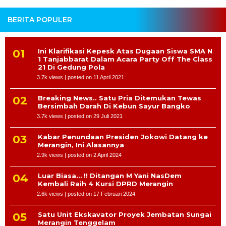
BERITA POPULER
Ini Klarifikasi Kepesk Atas Dugaan Siswa SMA N
1 Tanjabbarat Dalam Acara Party Off The Class
21 Di Gedung Pola
3.7k views
|
posted on 11 April 2021
Breaking News.. Satu Pria Ditemukan Tewas
Bersimbah Darah Di Kebun Sayur Bangko
3.7k views
|
posted on 29 Juli 2021
Kabar Penundaan Presiden Jokowi Datang ke
Merangin, Ini Alasannya
2.9k views
|
posted on 2 April 2024
Luar Biasa… !! Ditangan M Yani NasDem
Kembali Raih 4 Kursi DPRD Merangin
2.6k views
|
posted on 17 Februari 2024
Satu Unit Ekskavator Proyek Jembatan Sungai
Merangin Tenggelam