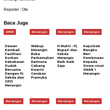
Reporter : Ote
Baca Juga
DPRD
Meraingin
Meraingin
Meraingin
Dewan
Wabup
H Mukti : Pj
Kapolsek
Kembali
Merangin
Bupati dan
Bangko
Fasilitasi
Buka
Sekda
Beri
Korban
Perkemahan
Merangin
Pembinaan
Kebakaran
Raimuna
Baik-baik
Kepada
Duduk
Cabang
Saja
Siswa-siswi
Bersama
Kwartir
SMAN 1
Dengan Pj
Gerakan
Merangin
Sekda dan
Pramuka
OPD
Merangin
Meraingin
Meraingin
Meraingin
Meraingin