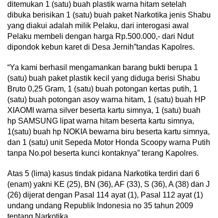
ditemukan 1 (satu) buah plastik warna hitam setelah
dibuka berisikan 1 (satu) buah paket Narkotika jenis Shabu
yang diakui adalah milik Pelaku, dari interogasi awal
Pelaku membeli dengan harga Rp.500.000,- dari Ndut
dipondok kebun karet di Desa Jernih”tandas Kapolres.
“Ya kami berhasil mengamankan barang bukti berupa 1
(satu) buah paket plastik kecil yang diduga berisi Shabu
Bruto 0,25 Gram, 1 (satu) buah potongan kertas putih, 1
(satu) buah potongan asoy warna hitam, 1 (satu) buah HP
XIAOMI warna silver beserta kartu simnya, 1 (satu) buah
hp SAMSUNG lipat warna hitam beserta kartu simnya,
1(satu) buah hp NOKIA bewarna biru beserta kartu simnya,
dan 1 (satu) unit Sepeda Motor Honda Scoopy warna Putih
tanpa No.pol beserta kunci kontaknya” terang Kapolres.
Atas 5 (lima) kasus tindak pidana Narkotika terdiri dari 6
(enam) yakni KE (25), BN (36), AF (33), S (36), A (38) dan J
(26) dijerat dengan Pasal 114 ayat (1), Pasal 112 ayat (1)
undang undang Republik Indonesia no 35 tahun 2009
tentang Narkotika.