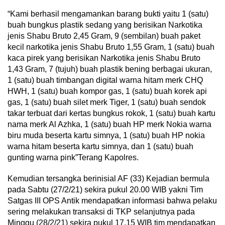
“Kami berhasil mengamankan barang bukti yaitu 1 (satu)
buah bungkus plastik sedang yang berisikan Narkotika
jenis Shabu Bruto 2,45 Gram, 9 (sembilan) buah paket
kecil narkotika jenis Shabu Bruto 1,55 Gram, 1 (satu) buah
kaca pirek yang berisikan Narkotika jenis Shabu Bruto
1,43 Gram, 7 (tujuh) buah plastik bening berbagai ukuran,
1 (satu) buah timbangan digital warna hitam merk CHQ
HWH, 1 (satu) buah kompor gas, 1 (satu) buah korek api
gas, 1 (satu) buah silet merk Tiger, 1 (satu) buah sendok
takar terbuat dari kertas bungkus rokok, 1 (satu) buah kartu
nama merk Al Azhka, 1 (satu) buah HP merk Nokia warna
biru muda beserta kartu simnya, 1 (satu) buah HP nokia
warna hitam beserta kartu simnya, dan 1 (satu) buah
gunting warna pink”Terang Kapolres.
Kemudian tersangka berinisial AF (33) Kejadian bermula
pada Sabtu (27/2/21) sekira pukul 20.00 WIB yakni Tim
Satgas III OPS Antik mendapatkan informasi bahwa pelaku
sering melakukan transaksi di TKP selanjutnya pada
Minggu (28/2/21) sekira pukul 17.15 WIB tim mendapatkan