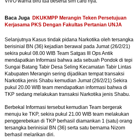
VIVO warna biru tua beserta sim card nya.
Baca Juga
DKUKMPP Merangin Teken Persetujuan
Kerjasama PKS Dengan Fakultas Pertanian UNJA
Selanjutnya Kasus tindak pidana Narkotika oleh tersangka
berisinial BN (36) kejadian berawal pada Jumat (26/2/21)
sekira pukul 08.00 WIB Team Satgas III Ops Antik
mendapatkan Informasi bahwa ada sebuah Pondok di tepi
Sungai Batang Tabir Desa Seling Kecamatan Tabir Lintas
Kabupaten Merangin sering dijadikan tempat transaksi
Narkotika jenis Shabu kemudian Jumat (26/2/21) Sekira
pukul 20.00 WIB team mendapatkan informasi bahwa di
TKP sedang melakukan transaksi Narkotika jenis Shabu.
Berbekal Informasi tersebut kemudian Team bergerak
menuju ke TKP, sekira pukul 21.00 WIB team melakukan
penggerebekan di TKP berhasil diamankan 1 (satu) orang
tersangka berinisial BN (36) serta satu bernama Nizom
berhasil melarikan diri.