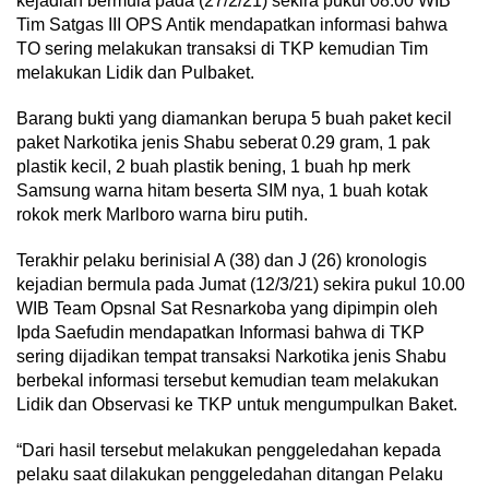
kejadian bermula pada (27/2/21) sekira pukul 08.00 WIB
Tim Satgas III OPS Antik mendapatkan informasi bahwa
TO sering melakukan transaksi di TKP kemudian Tim
melakukan Lidik dan Pulbaket.
Barang bukti yang diamankan berupa 5 buah paket kecil
paket Narkotika jenis Shabu seberat 0.29 gram, 1 pak
plastik kecil, 2 buah plastik bening, 1 buah hp merk
Samsung warna hitam beserta SIM nya, 1 buah kotak
rokok merk Marlboro warna biru putih.
Terakhir pelaku berinisial A (38) dan J (26) kronologis
kejadian bermula pada Jumat (12/3/21) sekira pukul 10.00
WIB Team Opsnal Sat Resnarkoba yang dipimpin oleh
Ipda Saefudin mendapatkan Informasi bahwa di TKP
sering dijadikan tempat transaksi Narkotika jenis Shabu
berbekal informasi tersebut kemudian team melakukan
Lidik dan Observasi ke TKP untuk mengumpulkan Baket.
“Dari hasil tersebut melakukan penggeledahan kepada
pelaku saat dilakukan penggeledahan ditangan Pelaku