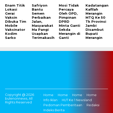
Enam Titik
Safriyon
Mosi Tidak
Kadatangan
Lokasi
Bantu
Percaya
Kafilah
Gerai
Semen
Oleh OPD,
Merangin
Vaksin
Perbaikan
Pimpinan
MTQ Ke 50
Dibuka Tim
Jalan,
DPRD
Tk Provinsi
Mobile
Masyarakat
Minta Ganti
Jambi
Vaksinator
Ma Pangi
Sekda
Disambut
Kodim
Ucapkan
Merangin di
Bupati
Sarko
Terimakasih
Ganti
Merangin
Copyright @ 2026
Home
Home
Home
Home
bulenonnews, All
Info Iklan
HUT Ke 1 Newsland
Rights Reserved
Pedoman Pemberitaan
Redaksi
Indeks Berita