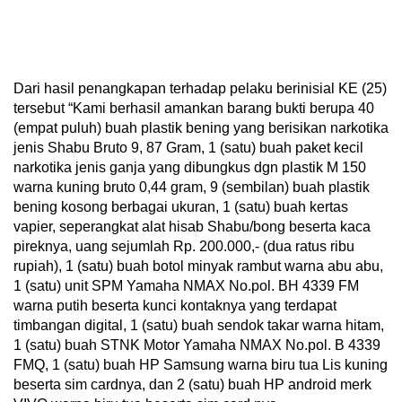
Dari hasil penangkapan terhadap pelaku berinisial KE (25)
tersebut “Kami berhasil amankan barang bukti berupa 40
(empat puluh) buah plastik bening yang berisikan narkotika
jenis Shabu Bruto 9, 87 Gram, 1 (satu) buah paket kecil
narkotika jenis ganja yang dibungkus dgn plastik M 150
warna kuning bruto 0,44 gram, 9 (sembilan) buah plastik
bening kosong berbagai ukuran, 1 (satu) buah kertas
vapier, seperangkat alat hisab Shabu/bong beserta kaca
pireknya, uang sejumlah Rp. 200.000,- (dua ratus ribu
rupiah), 1 (satu) buah botol minyak rambut warna abu abu,
1 (satu) unit SPM Yamaha NMAX No.pol. BH 4339 FM
warna putih beserta kunci kontaknya yang terdapat
timbangan digital, 1 (satu) buah sendok takar warna hitam,
1 (satu) buah STNK Motor Yamaha NMAX No.pol. B 4339
FMQ, 1 (satu) buah HP Samsung warna biru tua Lis kuning
beserta sim cardnya, dan 2 (satu) buah HP android merk