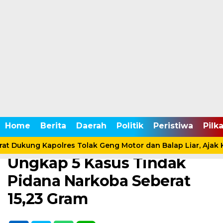
Home /
Meraingin
Home
Berita
Daerah
Politik
Peristiwa
Pilk
Senin, 22 Maret 2021 - 18:48 WIB
Tim Antik Polres Merangin
t Dukung Kapolres Tolak Geng Motor dan Balap Liar, Ajak K
Ungkap 5 Kasus Tindak
Pidana Narkoba Seberat
15,23 Gram