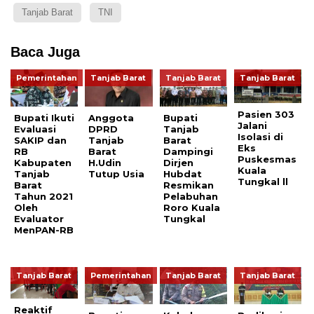
Tanjab Barat
TNI
Baca Juga
Pemerintahan
Tanjab Barat
Tanjab Barat
Tanjab Barat
Pasien 303
Bupati Ikuti
Anggota
Bupati
Jalani
Evaluasi
DPRD
Tanjab
Isolasi di
SAKIP dan
Tanjab
Barat
Eks
RB
Barat
Dampingi
Puskesmas
Kabupaten
H.Udin
Dirjen
Kuala
Tanjab
Tutup Usia
Hubdat
Tungkal ll
Barat
Resmikan
Tahun 2021
Pelabuhan
Oleh
Roro Kuala
Evaluator
Tungkal
MenPAN-RB
Tanjab Barat
Pemerintahan
Tanjab Barat
Tanjab Barat
Reaktif