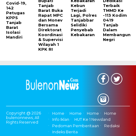
Bupati
Kebakaran
Dedikasi
Covid-19,
Tanjab
Kebun
Terbaik
142
Barat Buka
Terjadi
TMMD Ke
Petugas
Rapat MPC
Lagi, Polres
-113 Kodim
KPPS
dan Monev
Tanjabbar
0419
Tanjab
Bersama
Selidiki
Tanjab
Barat
Direktorat
Penyebab
Dalam
Isolasi
Koordinasi
Kebakaran
Membangun
Mandiri
& Supervisi
Negri
Wilayah 1
KPK RI
Copyright @ 2026
Home
Home
Home
Home
bulenonnews, All
Info Iklan
HUT Ke 1 Newsland
Rights Reserved
Pedoman Pemberitaan
Redaksi
Indeks Berita