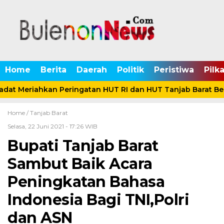
Home
Berita
Daerah
Politik
Peristiwa
Pilk
dat Meriahkan Peringatan HUT RI dan HUT Tanjab Barat Be
Home /
Tanjab Barat
Selasa, 22 Juni 2021 - 17:26 WIB
Bupati Tanjab Barat
Sambut Baik Acara
Peningkatan Bahasa
Indonesia Bagi TNI,Polri
dan ASN