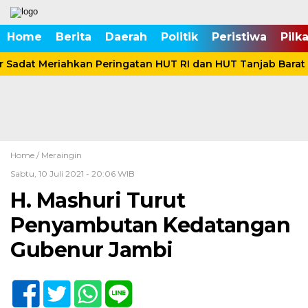
Home
Berita
Daerah
Politik
Peristiwa
Pilk
Sadat Meriahkan Peringatan HUT RI dan HUT Tanjab Barat 
Home /
Meraingin
Sabtu, 10 Juli 2021 - 20:06 WIB
H. Mashuri Turut
Penyambutan Kedatangan
Gubenur Jambi