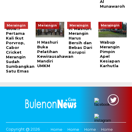
Al
Munawaroh
Meraingin
Meraingin
Meraingin
Meraingin
Wow..!
H. Mashuri:
Pertama
Merangin
Kali Ikut
Harus
H Mashuri
Wabup
Porvrop,
Bersih dan
Buka
Merangin
Cabor
Bebas Dari
Pelatihan
Pimpin
Cricket
Korupsi
Kewirausahawan
Apel
Merangin
Mandiri
Kesiapan
Sudah
UMKM
Karhutla
Sumbangkan
Satu Emas
Copyright @ 2026
Home
Home
Home
Home