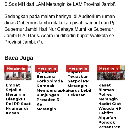
S.Sos MH dari LAM Merangin ke LAM Provinsi Jambi’.
Sedangkan pada malam harinya, di Auditorium rumah
dinas Gubernur Jambi dilakukan pisah sambut dari Pj
Gubernur Jambi Hari Nur Cahaya Murni ke Gubernur
Jambi H Al Haris. Acara ini dihadiri bupati/walikota se-
Provinsi Jambi. (*).
Baca Juga
Meraingin
Meraingin
Meraingin
Meraingin
Pj Bupati
Bupati
Bersama
Tegaskan,
Forkopimda
Satpol PP
Empat
Kasat
Kompak
Merangin
Sejoli di
Binmas
Mempersiapkan
Harus Lebih
Merangin
Polres
Kunjungan
Cekatan
Diangkut
Merangin
Presiden RI
Pol PP Saat
Hadiri Giat
Ke
Ngamar di
Wisuda 49
Merangin
Kosan
Tahfitz
Alqur’an
Pondok
Pesantren