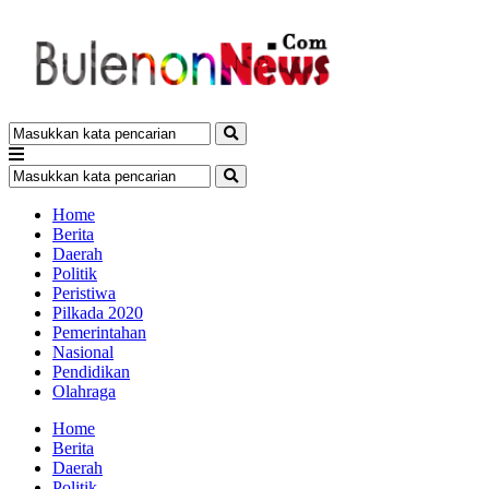
Home
Berita
Daerah
Politik
Peristiwa
Pilkada 2020
Pemerintahan
Nasional
Pendidikan
Olahraga
Home
Berita
Daerah
Politik