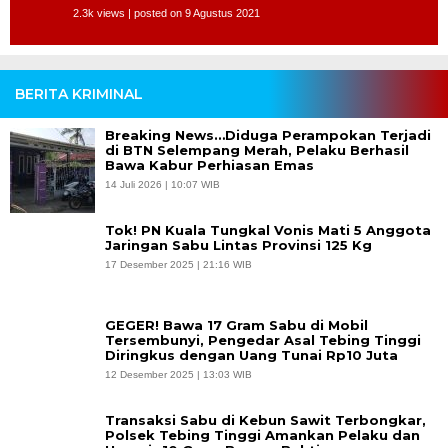
2.3k views
|
posted on 9 Agustus 2021
BERITA KRIMINAL
Breaking News…Diduga Perampokan Terjadi
di BTN Selempang Merah, Pelaku Berhasil
Bawa Kabur Perhiasan Emas
14 Juli 2026 | 10:07 WIB
Tok! PN Kuala Tungkal Vonis Mati 5 Anggota
Jaringan Sabu Lintas Provinsi 125 Kg
17 Desember 2025 | 21:16 WIB
GEGER! Bawa 17 Gram Sabu di Mobil
Tersembunyi, Pengedar Asal Tebing Tinggi
Diringkus dengan Uang Tunai Rp10 Juta
12 Desember 2025 | 13:03 WIB
Transaksi Sabu di Kebun Sawit Terbongkar,
Polsek Tebing Tinggi Amankan Pelaku dan