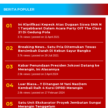
BERITA POPULER
Ini Klarifikasi Kepesk Atas Dugaan Siswa SMA N
1 Tanjabbarat Dalam Acara Party Off The Class
21 Di Gedung Pola
3.7k views
|
posted on 11 April 2021
Breaking News.. Satu Pria Ditemukan Tewas
Bersimbah Darah Di Kebun Sayur Bangko
3.7k views
|
posted on 29 Juli 2021
Kabar Penundaan Presiden Jokowi Datang ke
Merangin, Ini Alasannya
2.9k views
|
posted on 2 April 2024
Luar Biasa… !! Ditangan M Yani NasDem
Kembali Raih 4 Kursi DPRD Merangin
2.6k views
|
posted on 17 Februari 2024
Satu Unit Ekskavator Proyek Jembatan Sungai
Merangin Tenggelam