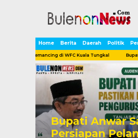
Home
Berita
Daerah
Politik
Pe
atusan Pemancing di WFC Kuala Tungkal
Bupati Anwa
n
Bupati Anwar 
Persiapan Pela