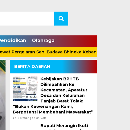
Pendidikan
Olahraga
ergelaran Seni Budaya Bhineka Kebangsaan
Anggota 
BERITA DAERAH
Kebijakan BPHTB
Dilimpahkan ke
Kecamatan, Aparatur
Desa dan Kelurahan
Bupati Anwar Sadat 
Tanjab Barat Tolak:
“Bukan Kewenangan Kami,
Peringatan HUT RI d
Berpotensi Membebani Masyarakat”
23 Juli 2026 | 14:01 WIB
Barat Bersama Ratus
Bupati Merangin Ikuti