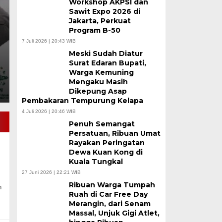
Workshop AKPSI dan
WFC Kuala Tungkal
Sawit Expo 2026 di
Jakarta, Perkuat
Program B-50
Kamis, 6 Agu 2026 - 12:19 WIB
7 Juli 2026 | 20:43 WIB
TANJAB BARAT, BULENON NEWS.COM – Ribuan pasan
Meski Sudah Diatur
Kayo Mustiko Rajo…
Surat Edaran Bupati,
Warga Kemuning
Mengaku Masih
Dikepung Asap
Pembakaran Tempurung Kelapa
4 Juli 2026 | 20:46 WIB
Penuh Semangat
Persatuan, Ribuan Umat
Rayakan Peringatan
Dewa Kuan Kong di
Kuala Tungkal
27 Juni 2026 | 22:21 WIB
Ribuan Warga Tumpah
n
Ruah di Car Free Day
Merangin, dari Senam
Massal, Unjuk Gigi Atlet,