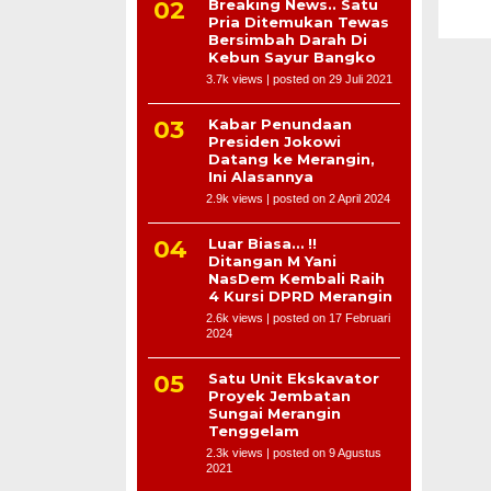
Breaking News.. Satu
Pria Ditemukan Tewas
Bersimbah Darah Di
Kebun Sayur Bangko
3.7k views
|
posted on 29 Juli 2021
Kabar Penundaan
Presiden Jokowi
Datang ke Merangin,
Ini Alasannya
2.9k views
|
posted on 2 April 2024
Luar Biasa… !!
Ditangan M Yani
NasDem Kembali Raih
4 Kursi DPRD Merangin
2.6k views
|
posted on 17 Februari
2024
Satu Unit Ekskavator
Proyek Jembatan
Sungai Merangin
Tenggelam
2.3k views
|
posted on 9 Agustus
2021