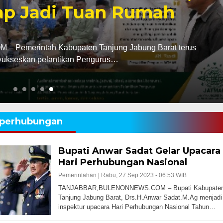
iap Jadi Tuan Rumah
emerintah Kabupaten Tanjung Jabung Barat terus
ukseskan pelantikan Pengurus…
perhubungan
Bupati Anwar Sadat Gelar Upacara
Hari Perhubungan Nasional
Pemerintahan |
Rabu, 27 Sep 2023 - 06:53 WIB
TANJABBAR,BULENONNEWS.COM – Bupati Kabupate
Tanjung Jabung Barat, Drs.H.Anwar Sadat.M.Ag menjadi
inspektur upacara Hari Perhubungan Nasional Tahun…