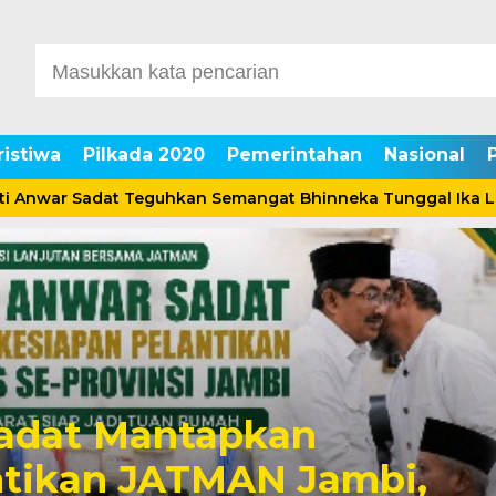
ristiwa
Pilkada 2020
Pemerintahan
Nasional
r Sadat Teguhkan Semangat Bhinneka Tunggal Ika Lewat P
Sadat Mantapkan
ntikan JATMAN Jambi,