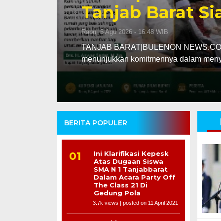
Tanjab Barat S
Rabu, 5 Agu 2026 - 16:48 WIB
dalam
TANJAB BARAT|BULENON NEWS.COM – P
menunjukkan komitmennya dalam meny
BERITA POPULER
Ini Klarifikasi Kepesk
Atas Dugaan Siswa
SMA N 1 Tanjabbarat
Dalam Acara Party Off
The Class 21 Di
Gedung Pola
3.7k views
|
posted on 11 April 2021