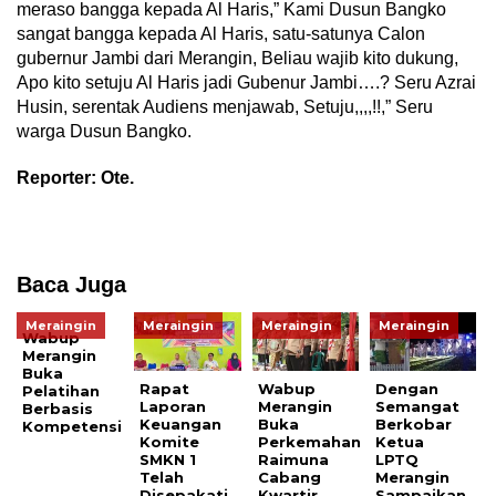
meraso bangga kepada Al Haris,” Kami Dusun Bangko
sangat bangga kepada Al Haris, satu-satunya Calon
gubernur Jambi dari Merangin, Beliau wajib kito dukung,
Apo kito setuju Al Haris jadi Gubenur Jambi….? Seru Azrai
Husin, serentak Audiens menjawab, Setuju,,,,!!,” Seru
warga Dusun Bangko.
Reporter: Ote.
Baca Juga
Meraingin
Meraingin
Meraingin
Meraingin
Wabup
Merangin
Buka
Rapat
Wabup
Dengan
Pelatihan
Laporan
Merangin
Semangat
Berbasis
Keuangan
Buka
Berkobar
Kompetensi
Komite
Perkemahan
Ketua
SMKN 1
Raimuna
LPTQ
Telah
Cabang
Merangin
Disepakati
Kwartir
Sampaikan