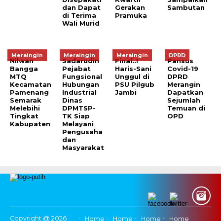
dan Dapat
Gerakan
Sambutan
di Terima
Pramuka
Wali Murid
Meraingin
Meraingin
Meraingin
DPRD
Nilwan
Sadarudin
Final..!
Pansus
Bangga
Pejabat
Haris-Sani
Covid-19
MTQ
Fungsional
Unggul di
DPRD
Kecamatan
Hubungan
PSU Pilgub
Merangin
Pamenang
Industrial
Jambi
Dapatkan
Semarak
Dinas
Sejumlah
Melebihi
DPMTSP-
Temuan di
Tingkat
TK Siap
OPD
Kabupaten
Melayani
Pengusaha
dan
Masyarakat
Copyright @ 2026
Home
Home
Home
Home