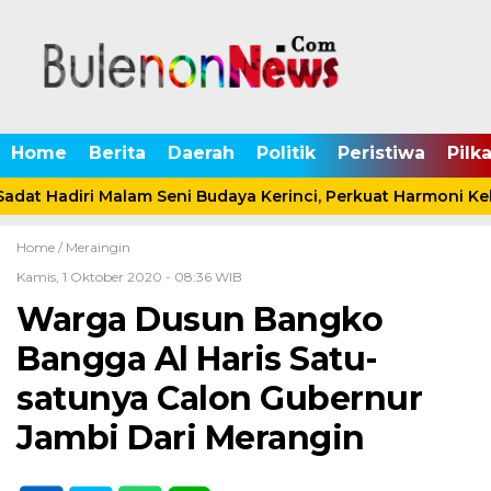
Home
Berita
Daerah
Politik
Peristiwa
Pilk
adat Hadiri Malam Seni Budaya Kerinci, Perkuat Harmoni K
Home /
Meraingin
Kamis, 1 Oktober 2020 - 08:36 WIB
Warga Dusun Bangko
Bangga Al Haris Satu-
satunya Calon Gubernur
Jambi Dari Merangin