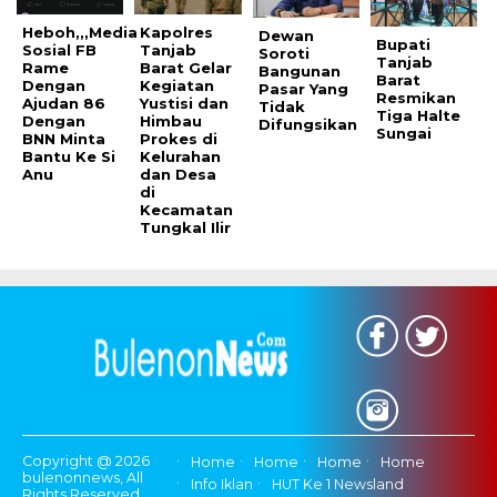
Heboh,,,Media
Kapolres
Dewan
Bupati
Sosial FB
Tanjab
Soroti
Tanjab
Rame
Barat Gelar
Bangunan
Barat
Dengan
Kegiatan
Pasar Yang
Resmikan
Ajudan 86
Yustisi dan
Tidak
Tiga Halte
Dengan
Himbau
Difungsikan
Sungai
BNN Minta
Prokes di
Bantu Ke Si
Kelurahan
Anu
dan Desa
di
Kecamatan
Tungkal Ilir
Copyright @ 2026
Home
Home
Home
Home
bulenonnews, All
Info Iklan
HUT Ke 1 Newsland
Rights Reserved