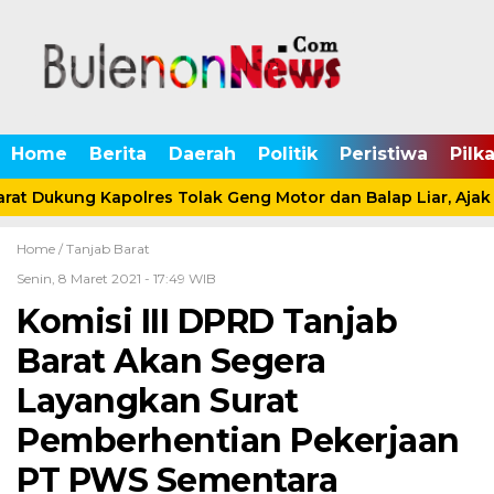
Home
Berita
Daerah
Politik
Peristiwa
Pilk
at Dukung Kapolres Tolak Geng Motor dan Balap Liar, Ajak 
Home /
Tanjab Barat
Senin, 8 Maret 2021 - 17:49 WIB
Komisi III DPRD Tanjab
Barat Akan Segera
Layangkan Surat
Pemberhentian Pekerjaan
PT PWS Sementara