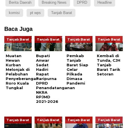
Berita Daerah
Breaking News
DPRD
Headline
komisi
pt wps
Tanjab Barat
Baca Juga
Tanjab Barat
Tanjab Barat
Tanjab Barat
Tanjab Barat
Muatan
Bupati
Pemkab
Kembali di
Hewan
Anwar
Tanjab
Tunda, CJH
Kurban
Sadat
Barat Siap
Tanjab
Melonjak di
Hadiri
Gelar
Barat Tarik
Pelabuhan
Rapat
Pilkada
Setoran
Penyeberangan
Paripurna
Dimasa
Roro Kuala
DPRD
Pandemi
Tungkal
Penandatanganan
NKRA
RPJMD
2021-2026
Tanjab Barat
Tanjab Barat
Tanjab Barat
Tanjab Barat