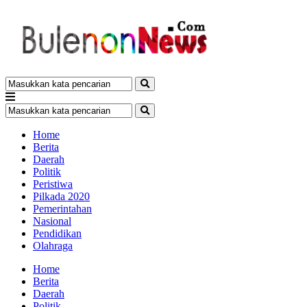
Home
Berita
Daerah
Politik
Peristiwa
Pilkada 2020
Pemerintahan
Nasional
Pendidikan
Olahraga
Home
Berita
Daerah
Politik