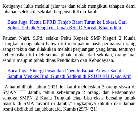
Ketiganya lulus melalui jalur tes dan telah mengikuti tahapan demi
tahapan seleksi di sekolah bergensi di Kota Jambi.
Baca Juga
Ketua DPRD Tanjab Barat Turun ke Lokasi, Cari
Solusi Terbaik Sengketa Tanah RSUD Suryah Khairuddin
Pauzan Najri, S.Pd. selaku Peltu Kepsek SMP Negeri 2 Kuala
Tungkal mengatakan bahwa ini merupakan hasil perjuangan yang
sangat tekun dan dilakukan melalui perjuangan yang lama, tentunya
keberhasilan ini oleh semua pihak, mulai dari sekolah, orang tua,
sendiri maupun pihak dinas Pendidikan dan Kebudayaan.
Baca Juga
Sinergi Pusat dan Daerah: Bupati Anwar Sadat
Sambut Menkes Budi Gunadi Sadikin di RSUD KH Daud Arif
“Alhamdulillah, tahun 2021 ini kami meloloskan 3 orang siswa di
SMAN TT Jambi, tahun sebelumnya 2 orang, dan kedepannya
semoga SMPN 2 Kuala Tungkal tetap bisa eksis bersaing untuk
masuk di SMA favorit di Jambi,” ungkapnya dikutip dari laman
resmi disdikbud.tanjabbarat.id, Kamis (29/94/21).