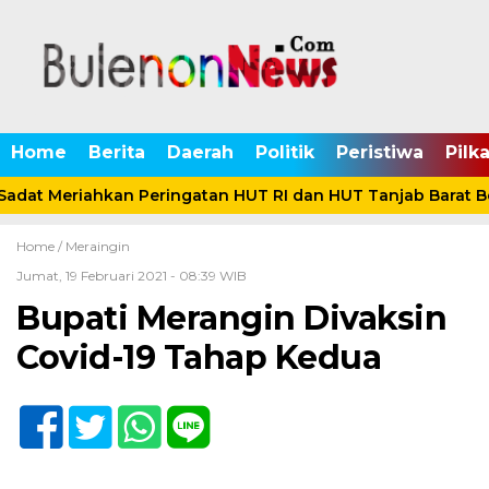
Home
Berita
Daerah
Politik
Peristiwa
Pilk
adat Meriahkan Peringatan HUT RI dan HUT Tanjab Barat B
Home /
Meraingin
Jumat, 19 Februari 2021 - 08:39 WIB
Bupati Merangin Divaksin
Covid-19 Tahap Kedua