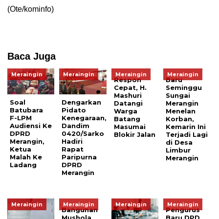
(Ote/kominfo)
Baca Juga
Meraingin
Meraingin
Meraingin
Meraingin
Respon
Baru
Cepat, H.
Seminggu
Mashuri
Sungai
Soal
Dengarkan
Datangi
Merangin
Batubara
Pidato
Warga
Menelan
F-LPM
Kenegaraan,
Batang
Korban,
Audiensi Ke
Dandim
Masumai
Kemarin Ini
DPRD
0420/Sarko
Blokir Jalan
Terjadi Lagi
Merangin,
Hadiri
di Desa
Ketua
Rapat
Limbur
Malah Ke
Paripurna
Merangin
Ladang
DPRD
Merangin
Meraingin
Meraingin
Meraingin
Meraingin
Bangunan
Pengurus
Mushola
Baru DPD